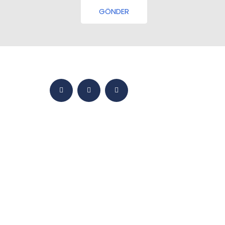
GÖNDER
ANASAYFA
BMY DÜNYASI
ÜRÜNLER
YETKINLIKLER
SATIŞ
MEDYA
İLETIŞIM