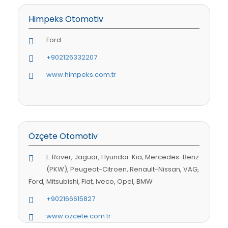
Himpeks Otomotiv
Ford
+902126332207
www.himpeks.com.tr
Özçete Otomotiv
L. Rover, Jaguar, Hyundai-Kia, Mercedes-Benz
(PKW), Peugeot-Citroen, Renault-Nissan, VAG,
Ford, Mitsubishi, Fiat, Iveco, Opel, BMW
+902166615827
www.ozcete.com.tr