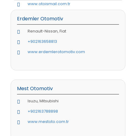
www.otoismail.com.tr
Erdemler Otomotiv
Renault-Nissan, Fiat
+902163658813
www.erdemlerotomotiv.com
Mest Otomotiv
Isuzu, Mitsubishi
+902163788898
www.mestoto.com.tr