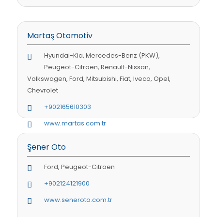
Martaş Otomotiv
Hyundai-Kia, Mercedes-Benz (PKW),
Peugeot-Citroen, Renault-Nissan,
Volkswagen, Ford, Mitsubishi, Fiat, Iveco, Opel,
Chevrolet
+902165610303
www.martas.com.tr
Şener Oto
Ford, Peugeot-Citroen
+902124121900
www.seneroto.com.tr