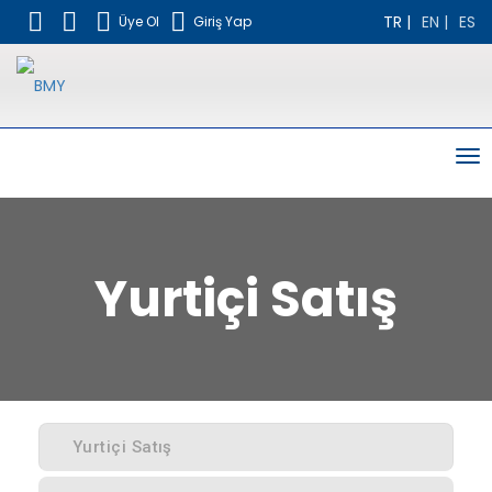
TR
|
EN
|
ES
Üye Ol
Giriş Yap
To
nav
Yurtiçi Satış
Yurtiçi Satış