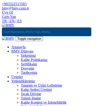
+903322515565
bmy@bmy.com.tr
Üye Ol
Giriş Yap
TR
|
EN
|
ES
Toggle navigation
Anasayfa
BMY Dünyası
Şirketimiz
Kalite Politikamız
Sertifikalar
Dosyalar
Tarihçemiz
Ürünler
Yetkinliklerimiz
Tasarım ve Ürün Geliştirme
Kalıp Setleri Üretimi
Sıcak Dövme
Talaşlı İmalat
Kalite Kontrol ve İzlenebilirlik