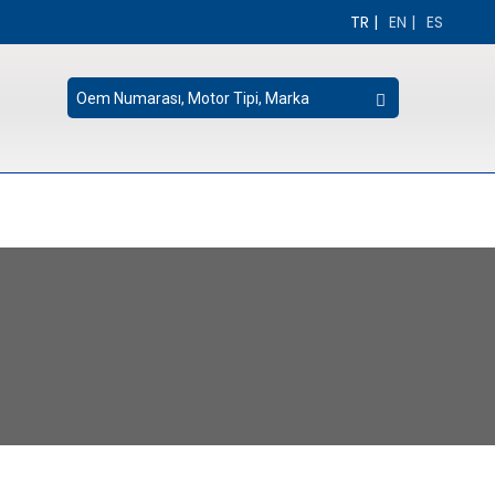
TR
|
EN
|
ES