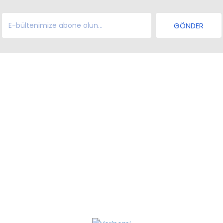
GÖNDER
İ
FA
YASI
B
T
KLER
T
F
E