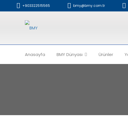
+903322515565
bmy@bmy.com.tr
Anasayfa
BMY Dünyası
Ürünler
Y