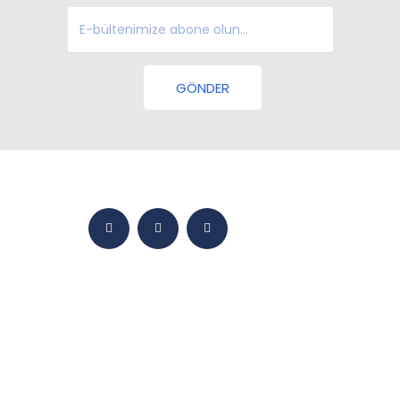
GÖNDER
ANASAYFA
BMY DÜNYASI
ÜRÜNLER
YETKINLIKLER