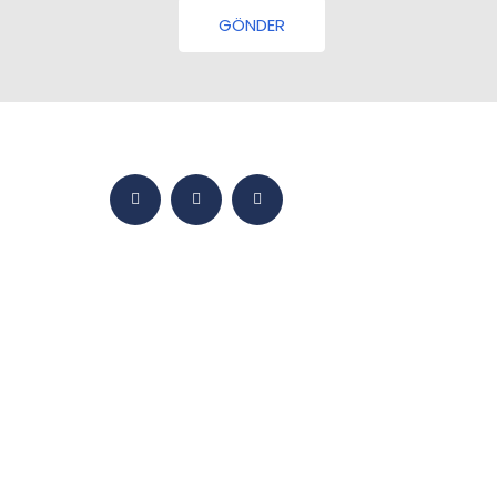
GÖNDER
ANASAYFA
BMY DÜNYASI
ÜRÜNLER
YETKINLIKLER
SATIŞ
MEDYA
İLETIŞIM