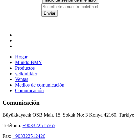
Inicio de sesión de miembro
Enviar
Hogar
Mundo BMY
Productos
yetkinlikler
Ventas
Medios de comunicación
Comunicación
Comunicación
Büyükkayacık OSB Mah. 15. Sokak No: 3 Konya 42160, Turkiye
Teléfono:
+903322515565
Fax:
+903322512426