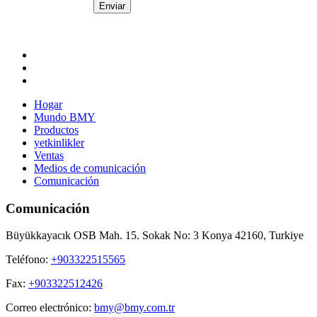
Enviar
Hogar
Mundo BMY
Productos
yetkinlikler
Ventas
Medios de comunicación
Comunicación
Comunicación
Büyükkayacık OSB Mah. 15. Sokak No: 3 Konya 42160, Turkiye
Teléfono:
+903322515565
Fax:
+903322512426
Correo electrónico:
bmy@bmy.com.tr