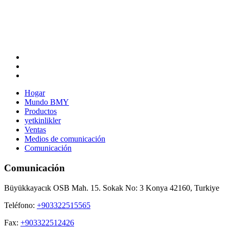
Hogar
Mundo BMY
Productos
yetkinlikler
Ventas
Medios de comunicación
Comunicación
Comunicación
Büyükkayacık OSB Mah. 15. Sokak No: 3 Konya 42160, Turkiye
Teléfono:
+903322515565
Fax:
+903322512426