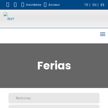
TR
|
EN
|
ES
Inscribirse
Acceso
To
nav
Ferias
Noticias