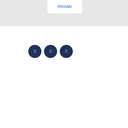
ENVIAR
HOGAR
MUNDO BMY
PRODUCTOS
YETKINLIKLER
VENTAS
MEDIOS DE COMUNICACIÓN
COMUNICACIÓN